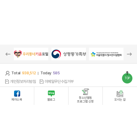
Total
938,512
Today
585
TOP
개인정보처리방침
이메일무단수집거부
잠실청소년센터
(05561)서울시 송파구 올림픽로 8길 22 (잠실동 194-7)
청소년활동
페이스북
블로그
오시는 길
프로그램 신청
대표자 : 최경학
TEL : 02-2039-1530
FAX : 02-2039-0259
사업자등록번호 : 613-82-80771
Copyright by 2023 잠실청소년센터. All Right Reserved.
Designed by Website.co.kr