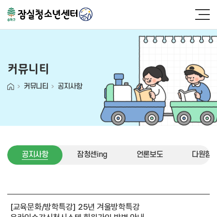
커뮤니티
커뮤니티
공지사항
공지사항
잠청센ing
언론보도
다원함 (
공지사항
[교육문화/방학특강] 25년 겨울방학특강