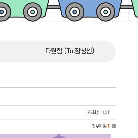
다원함 (To.잠청센)
조회수
1,011
첨부파일
(
1
)