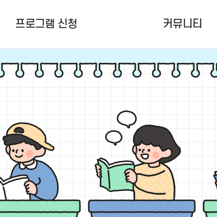
프로그램 신청
커뮤니티
여름학기(6~8월) 정규강좌
공지사항
청소년활동프로그램
잠청센ing
청소년 공간지원
언론보도
다원함 (To.잠청센)