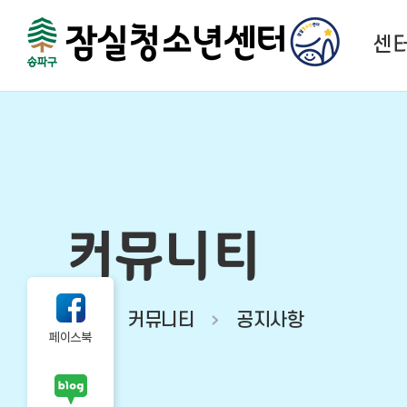
센
센
법
함께하
시
커뮤니티
오시
커뮤니티
공지사항
페이스북