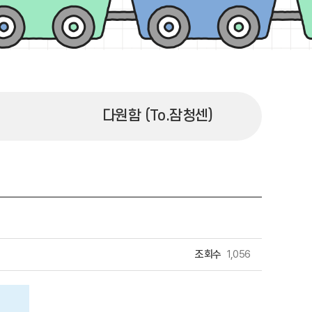
다원함 (To.잠청센)
조회수
1,056