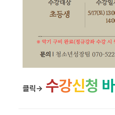
수
강
신
청
클릭→