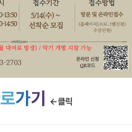
바
로
가
기
←클릭