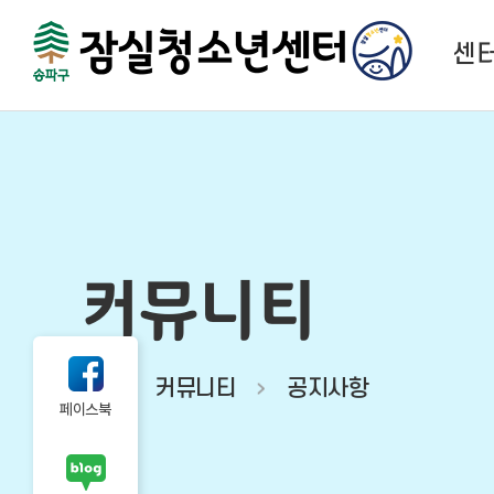
센
센
법
함께하
시
커뮤니티
오시
커뮤니티
공지사항
페이스북