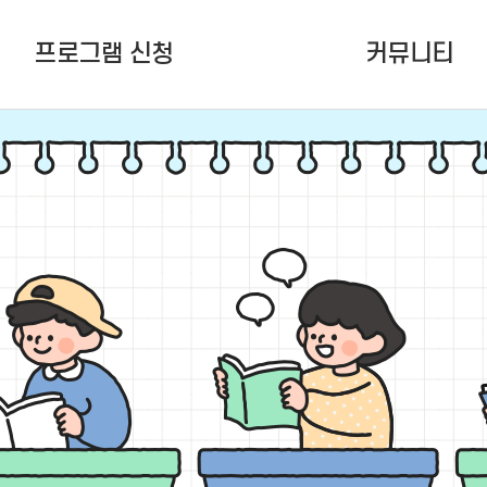
프로그램 신청
커뮤니티
여름학기(6~8월) 정규강좌
공지사항
청소년활동프로그램
잠청센ing
청소년 공간지원
언론보도
다원함 (To.잠청센)