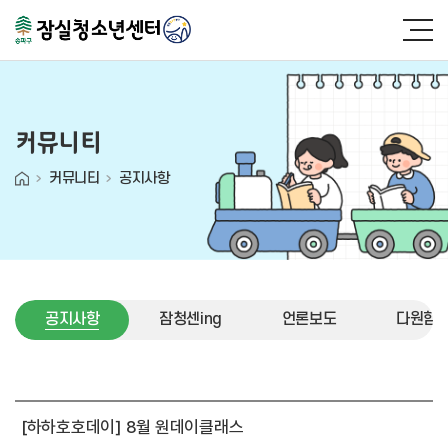
커뮤니티
커뮤니티
공지사항
공지사항
잠청센ing
언론보도
다원함 (
공지사항
[하하호호데이] 8월 원데이클래스