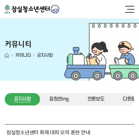
커뮤니티
커뮤니티
공지사항
공지사항
잠청센ing
언론보도
다원함 (
공지사항
잠실청소년센터 화재 대피 모의 훈련 안내