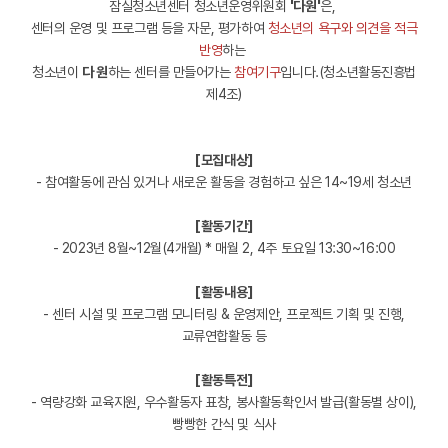
잠실청소년센터 청소년운영위원회
'다원'
은,
센터의 운영 및 프로그램 등을 자문, 평가하여
청소년의 욕구와 의견을 적극
반영
하는
청소년이
다 원
하는 센터를 만들어가는
참여기구
입니다.(청소년활동진흥법
제4조)
[모집대상]
- 참여활동에 관심 있거나 새로운 활동을 경험하고 싶은 14~19세 청소년
[활동기간]
- 2023년 8월~12월(4개월) * 매월 2, 4주 토요일 13:30~16:00
[활동내용]
- 센터 시설 및 프로그램 모니터링 & 운영제안, 프로젝트 기획 및 진행,
교류연합활동 등
[활동특전]
- 역량강화 교육지원, 우수활동자 표창, 봉사활동확인서 발급(활동별 상이),
빵빵한 간식 및 식사