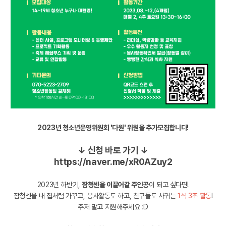
2023년 청소년운영위원회 '다원' 위원을 추가모집합니다!
↓
신청 바로 가기 ↓
https://naver.me/xR0AZuy2
2023년 하반기,
잠청센을 이끌어갈 주인공
이 되고 싶다면!
잠청센을 내 집처럼 가꾸고, 봉사활동도 하고, 친구들도 사귀는
1석 3조 활동
!
주저 말고 지원해주세요 :D