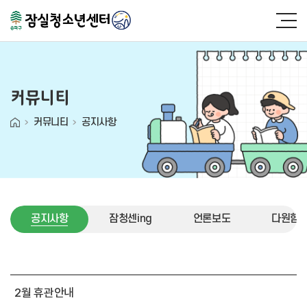
커뮤니티
커뮤니티
공지사항
공지사항
잠청센ing
언론보도
다원함 (
공지사항
2월 휴관안내