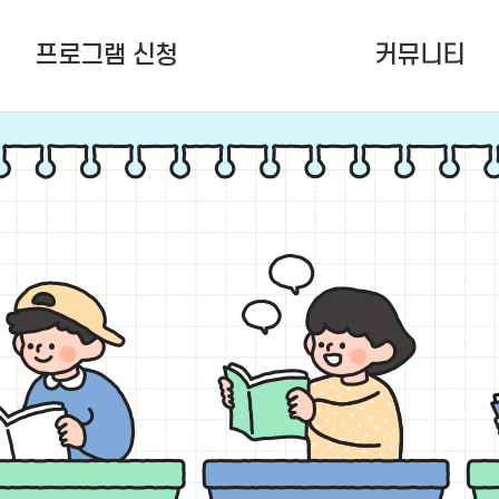
프로그램 신청
커뮤니티
여름학기(6~8월) 정규강좌
공지사항
청소년활동프로그램
잠청센ing
청소년 공간지원
언론보도
다원함 (To.잠청센)