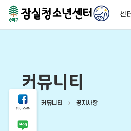
센
센
법
함께하
시
커뮤니티
오시
커뮤니티
공지사항
페이스북