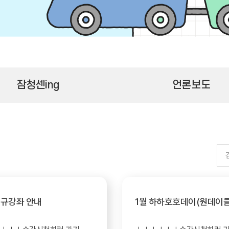
잠청센ing
언론보도
신규강좌 안내