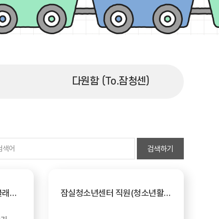
다원함 (To.잠청센)
검색하기
1월 하하호호데이(원데이클래스) 수강생 모집
잠실청소년센터 직원(청소년활동담당) 채용 공고