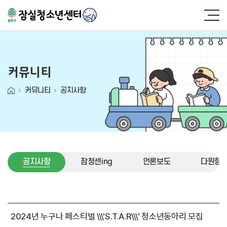
커뮤니티
커뮤니티
공지사항
공지사항
잠청센ing
언론보도
다원함 (
공지사항
2024년 누구나 페스티벌 \\\'S.T.A.R\\\' 청소년동아리 모집