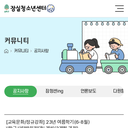
커뮤니티
커뮤니티
공지사항
공지사항
잠청센ing
언론보도
다원함 (
공지사항
[교육문화/정규강좌] 23년 여름학기(6-8월)