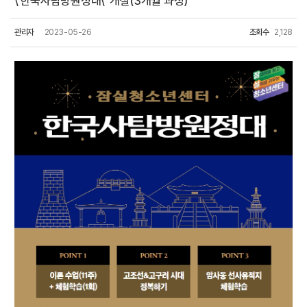
\'한국사탐방원정대\' 개설(3개월 과정)
관리자
2023-05-26
조회수
2,128