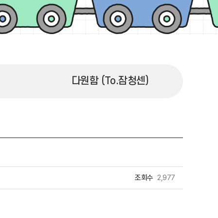
다원함 (To.잠청센)
조회수
2,977