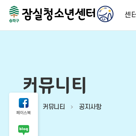
센
센
법
함께하
시
커뮤니티
오시
커뮤니티
공지사항
페이스북