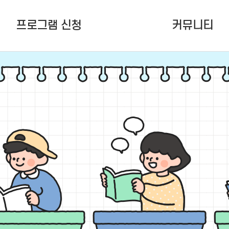
프로그램 신청
커뮤니티
여름학기(6~8월) 정규강좌
공지사항
청소년활동프로그램
잠청센ing
청소년 공간지원
언론보도
다원함 (To.잠청센)