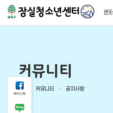
센
센
법
함께하
시
커뮤니티
오시
커뮤니티
공지사항
페이스북