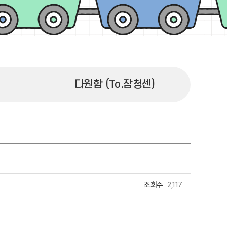
다원함 (To.잠청센)
조회수
2,117