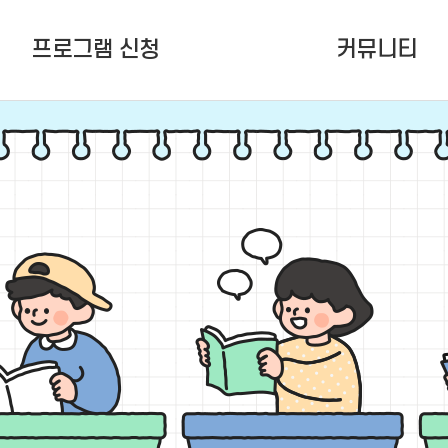
프로그램 신청
커뮤니티
여름학기(6~8월) 정규강좌
공지사항
청소년활동프로그램
잠청센ing
청소년 공간지원
언론보도
다원함 (To.잠청센)