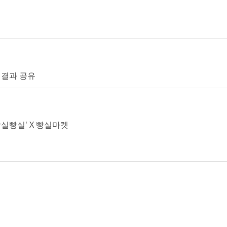
 결과 공유
실빵실' X 빵실마켓