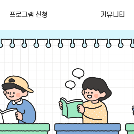
프로그램 신청
커뮤니티
여름학기(6~8월) 정규강좌
공지사항
청소년활동프로그램
잠청센ing
청소년 공간지원
언론보도
다원함 (To.잠청센)