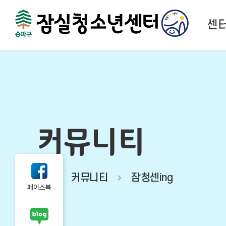
센
센
법
함께하
시
커뮤니티
오시
커뮤니티
잠청센ing
페이스북