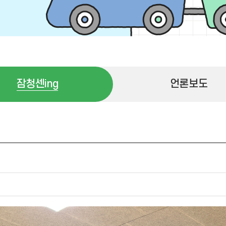
잠청센ing
언론보도