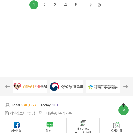
1
2
3
4
5
Total
940,056
Today
118
TOP
개인정보처리방침
이메일무단수집거부
잠실청소년센터
(05561)서울시 송파구 올림픽로 8길 22 (잠실동 194-7)
청소년활동
페이스북
블로그
오시는 길
프로그램 신청